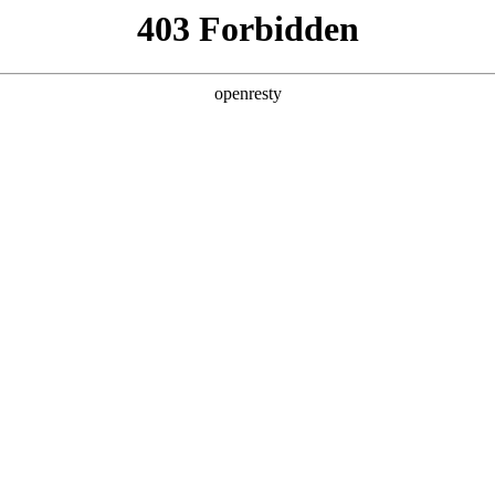
产品及服务
行业解决方案
合作伙伴
投资者关系
：领航国际数码携手德勤中国践行 AI 价值实现
2025 / 05 / 20
Factory 系列主题工作坊第四期——企业级 AI 领袖转型工作坊，在领